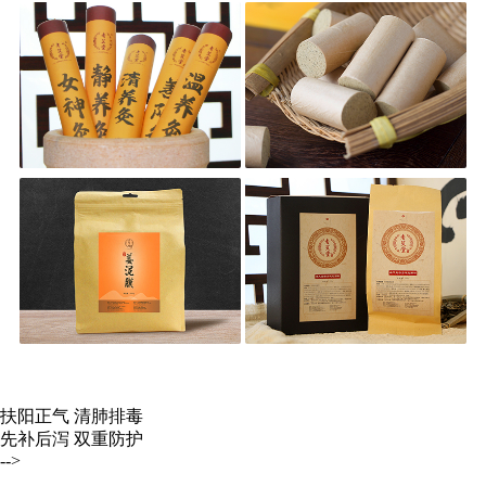
扶阳正气 清肺排毒
先补后泻 双重防护
-->