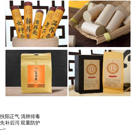
扶阳正气 清肺排毒
先补后泻 双重防护
-->