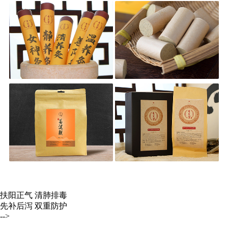
扶阳正气 清肺排毒
先补后泻 双重防护
-->