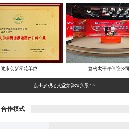
大健康创新示范单位
签约太平洋保险公
点击参观老艾堂荣誉墙实景 >>
·合作模式