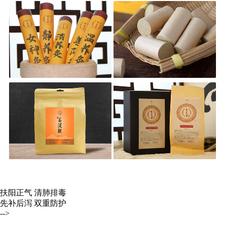
扶阳正气 清肺排毒
先补后泻 双重防护
-->