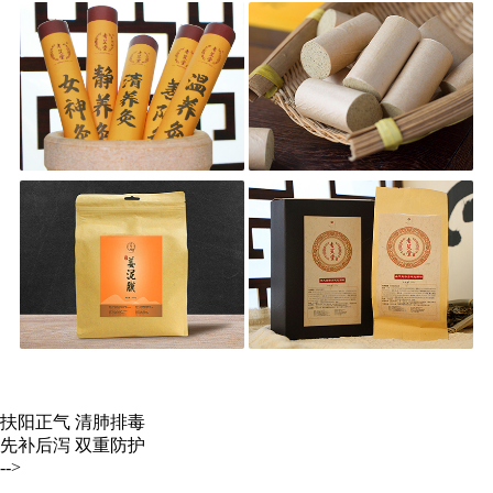
扶阳正气 清肺排毒
先补后泻 双重防护
-->