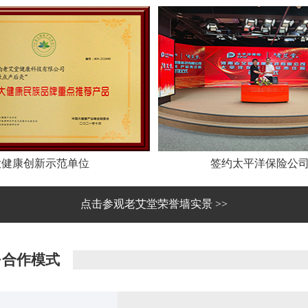
大健康创新示范单位
签约太平洋保险公
点击参观老艾堂荣誉墙实景 >>
·合作模式