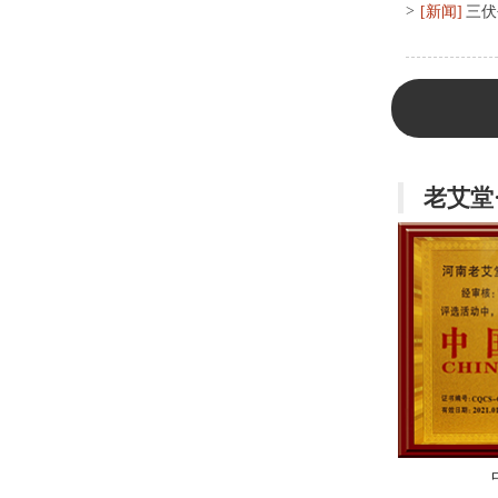
>
[新闻]
三伏
老艾堂