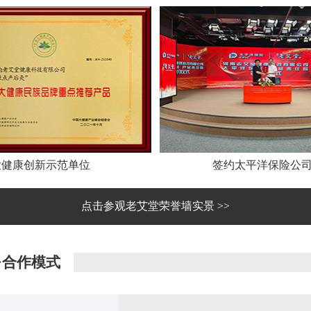
大健康创新示范单位
签约太平洋保险公
点击参观老艾堂荣誉墙实景 >>
·合作模式