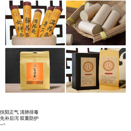
扶阳正气 清肺排毒
先补后泻 双重防护
-->