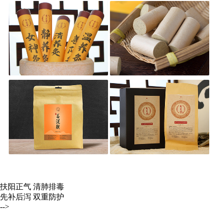
扶阳正气 清肺排毒
先补后泻 双重防护
-->