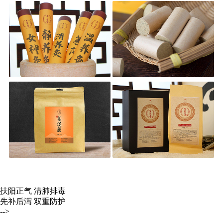
扶阳正气 清肺排毒
先补后泻 双重防护
-->