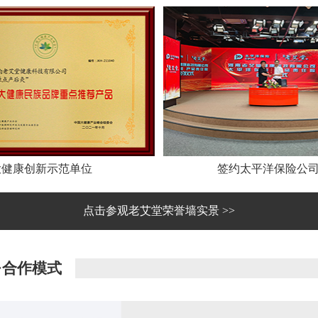
大健康创新示范单位
签约太平洋保险公
点击参观老艾堂荣誉墙实景 >>
·合作模式