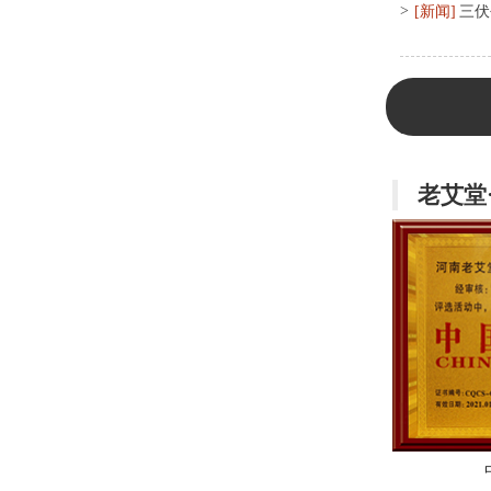
>
[新闻]
三伏
老艾堂