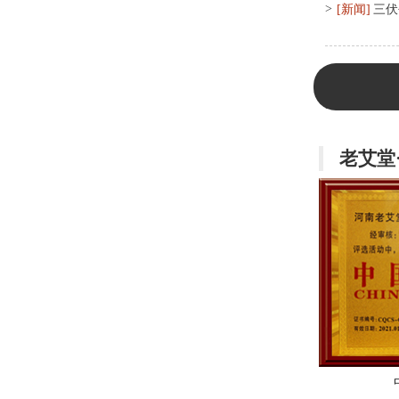
>
[新闻]
三伏
老艾堂