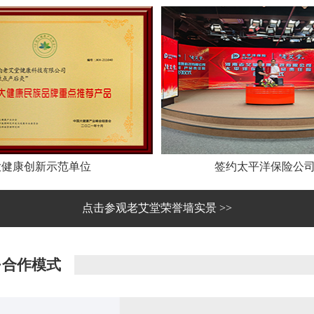
大健康创新示范单位
签约太平洋保险公
点击参观老艾堂荣誉墙实景 >>
·合作模式