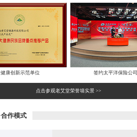
大健康创新示范单位
签约太平洋保险公
点击参观老艾堂荣誉墙实景 >>
·合作模式