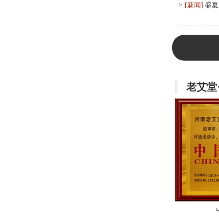
>
[新闻]
盛夏
老艾堂