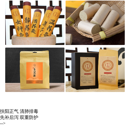
扶阳正气 清肺排毒
先补后泻 双重防护
-->